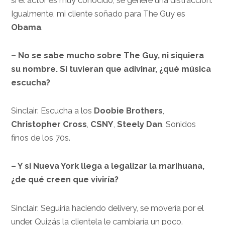
si el actor es muy conocido, se genere una distracción.
Igualmente, mi cliente soñado para The Guy es
Obama
.
– No se sabe mucho sobre The Guy, ni siquiera
su nombre. Si tuvieran que adivinar, ¿qué música
escucha?
Sinclair: Escucha a los
Doobie Brothers
,
Christopher Cross
,
CSNY
,
Steely Dan
. Sonidos
finos de los 70s.
– Y si Nueva York llega a legalizar la marihuana,
¿de qué creen que viviría?
Sinclair: Seguiría haciendo delivery, se movería por el
under. Quizás la clientela le cambiaría un poco.