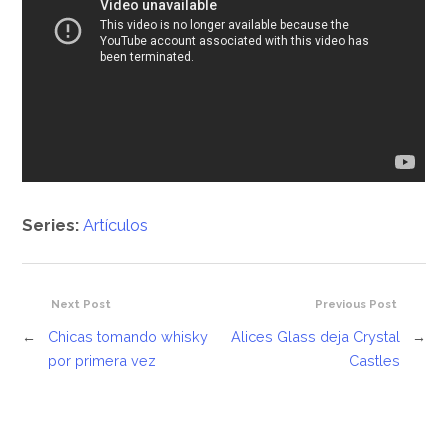
Series:
Artículos
Next Post
Previous Post
←
Chicas tomando whisky
Alices Glass deja Crystal
→
por primera vez
Castles