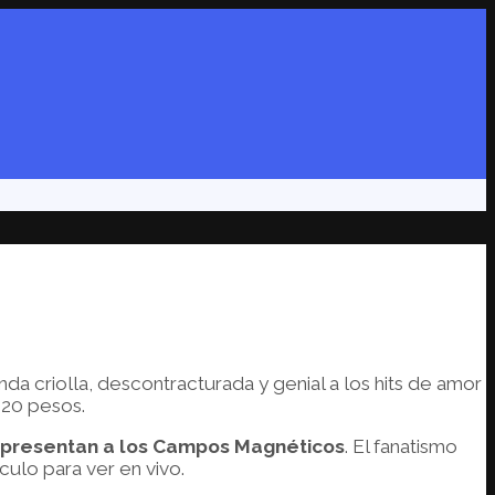
da criolla, descontracturada y genial a los hits de amor
120 pesos.
n presentan a los Campos Magnéticos
. El fanatismo
culo para ver en vivo.