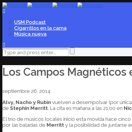
USM Podcast
Cigarrillos en la cama
Música nueva
Los Campos Magnéticos e
septiembre 26, 2014
Alvy, Nacho y Rubin
vuelven a desempolvar (por única
de
Stephin Merritt
. La cita es mañana a las 21.00 en
Nic
El trío de músicos locales inició esta movida hace cinc
por las baladas de
Merritt
y la posibilidad de juntarse 