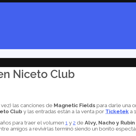
n Niceto Club
 vez) las canciones de
Magnetic Fields
para darle una on
eto Club
y las entradas están a la venta por
Ticketek
a 
o años para traer el volumen
1
y
2
de
Alvy, Nacho y Rubi
entre amigos a revivirlas terminó siendo un bonito espectá