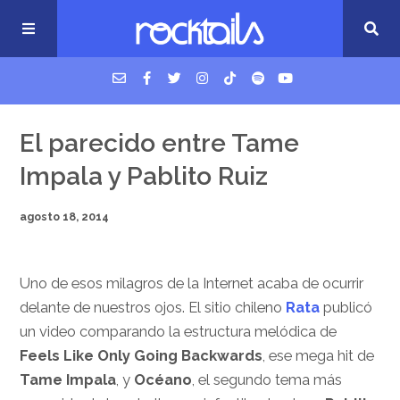
USM Podcast
El parecido entre Tame
Impala y Pablito Ruiz
Cigarrillos en la cama
agosto 18, 2014
Música nueva
Uno de esos milagros de la Internet acaba de ocurrir
delante de nuestros ojos. El sitio chileno
Rata
publicó
un video comparando la estructura melódica de
Feels Like Only Going Backwards
, ese mega hit de
Tame Impala
, y
Océano
, el segundo tema más