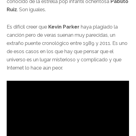
conocido de la estrella pop infantil ochentosa
Pablito
Ruiz
. Son iguales.
Es difícil creer que
Kevin Parker
haya plagiado la
canción pero de veras suenan muy parecidas, un
extraño puente cronológico entre 1989 y 2011. Es uno
de esos casos en los que hay que pensar que el
universo es un lugar misterioso y complicado y que
Internet lo hace aún peor.