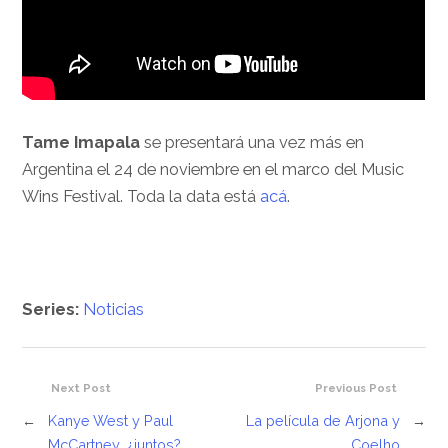
Tame Imapala
se presentará una vez más en
Argentina el 24 de noviembre en el marco del Music
Wins Festival. Toda la data está
acá
.
Series:
Noticias
Next Post
Previous Post
←
Kanye West y Paul
La película de Arjona y
→
McCartney, ¿juntos?
Coelho