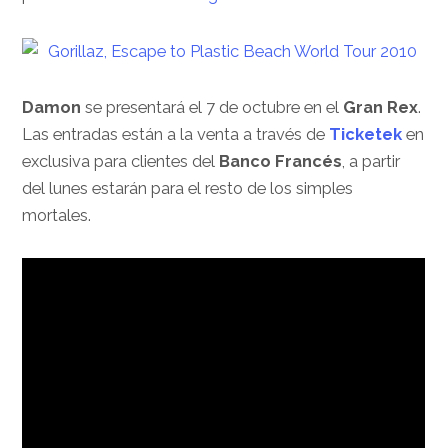
Damon
se presentará el 7 de octubre en el
Gran Rex
.
Las entradas están a la venta a través de
Ticketek
en
exclusiva para clientes del
Banco Francés
, a partir
del lunes estarán para el resto de los simples
mortales.