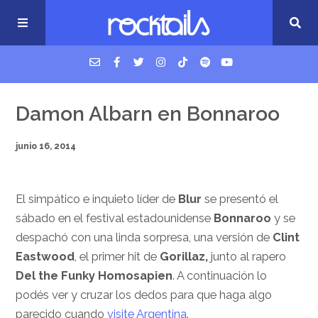
USM Podcast
Damon Albarn en Bonnaroo
junio 16, 2014
Cigarrillos en la cama
Música nueva
El simpático e inquieto líder de
Blur
se presentó el
sábado en el festival estadounidense
Bonnaroo
y se
despachó con una linda sorpresa, una versión de
Clint
Eastwood
, el primer hit de
Gorillaz,
junto al rapero
Del the Funky Homosapien
. A continuación lo
podés ver y cruzar los dedos para que haga algo
parecido cuando
visite Argentina
.