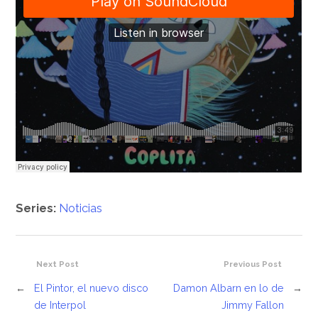
Series:
Noticias
Next Post
Previous Post
←
El Pintor, el nuevo disco
Damon Albarn en lo de
→
de Interpol
Jimmy Fallon