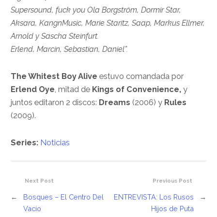
Supersound, fuck you Ola Borgström, Dormir Star,
Aksara, KangnMusic, Marie Staritz, Saap, Markus Ellmer,
Arnold y Sascha Steinfurt.
Erlend, Marcin, Sebastian, Daniel”.
The Whitest Boy Alive
estuvo comandada por
Erlend Oye
, mitad de
Kings of Convenience,
y
juntos editaron 2 discos:
Dreams
(2006) y
Rules
(2009).
Series:
Noticias
Next Post
Previous Post
←
Bosques – El Centro Del
ENTREVISTA: Los Rusos
→
Vacío
Hijos de Puta