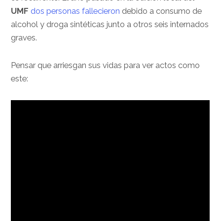
UMF
dos personas fallecieron
debido a consumo de
alcohol y droga sintéticas junto a otros seis internados
graves.
Pensar que arriesgan sus vidas para ver actos como
este: