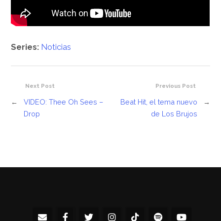
Series:
Noticias
Next Post
Previous Post
←
VIDEO: Thee Oh Sees –
Beat Hit, el tema nuevo
→
Drop
de Los Brujos