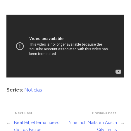
Series:
Noticias
Next Post
Previous Post
←
Beat Hit, el tema nuevo
Nine Inch Nails en Austin
→
de Los Brujos
City Limits