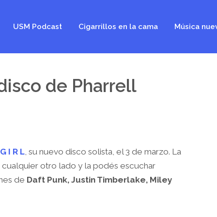
USM Podcast
Cigarrillos en la cama
Música nue
 disco de Pharrell
G I R L
, su nuevo disco solista, el 3 de marzo. La
 cualquier otro lado y la podés escuchar
ones de
Daft Punk, Justin Timberlake, Miley