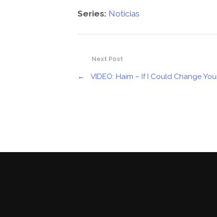
Series:
Noticias
Next Post
←
VIDEO: Haim – If I Could Change You