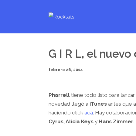
G I R L, el nuevo
febrero 26, 2014
Pharrell
tiene todo listo para lanzar
novedad llegó a
iTunes
antes que a
haciendo click
acá
. Hay colaboraci
Cyrus, Alicia Keys
y
Hans Zimmer.