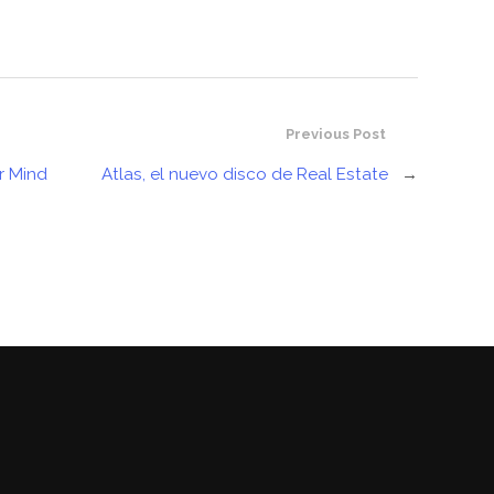
Previous Post
r Mind
Atlas, el nuevo disco de Real Estate
→