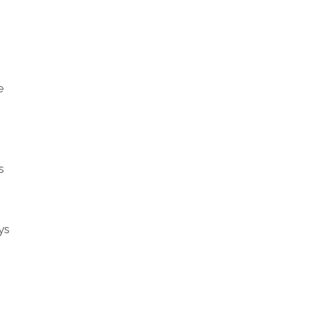
e
s
ys