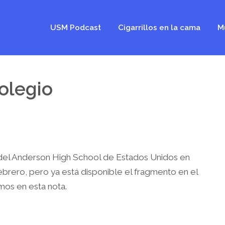
USM Podcast
Cigarrillos en la cama
M
olegio
 del Anderson High School de Estados Unidos en
ebrero, pero ya está disponible el fragmento en el
mos en esta nota.