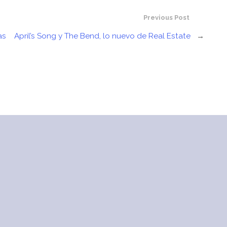
Previous Post
as
April’s Song y The Bend, lo nuevo de Real Estate
→