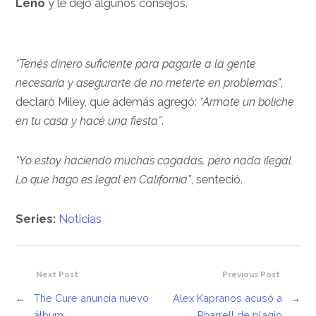
Leno
y le dejó algunos consejos.
“Tenés dinero suficiente para pagarle a la gente
necesaria y asegurarte de no meterte en problemas”
,
declaró Miley, que además agregó:
“Armate un boliche
en tu casa y hacé una fiesta”
.
“Yo estoy haciendo muchas cagadas, pero nada ilegal.
Lo que hago es legal en California”
, senteció.
Series:
Noticias
Next Post
Previous Post
←
The Cure anuncia nuevo
Alex Kapranos acusó a
→
álbum
Pharrell de plagio