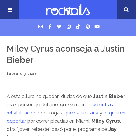
USM Podcast
Miley Cyrus aconseja a Justin
Bieber
Cigarrillos en la cama
febrero 3, 2014
Música nueva
A esta altura no quedan dudas de que
Justin Bieber
es el personaje del año: que se retira,
que entra a
rehabilitación
por drogas,
que va en cana
y
lo quieren
deportar
por correr picadas en Miami.
Miley Cyrus
,
otra “joven rebelde” pasó por el programa de
Jay