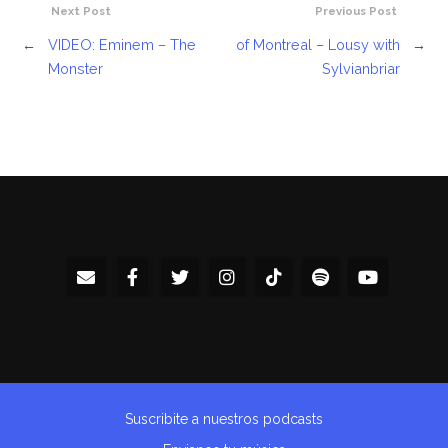
Next Post
Previous Post
←
VIDEO: Eminem – The
of Montreal – Lousy with
→
Monster
Sylvianbriar
Suscribite a nuestros podcasts