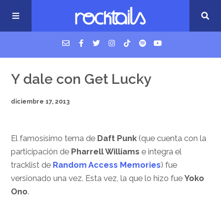
USM Podcast
Y dale con Get Lucky
diciembre 17, 2013
Cigarrillos en la cama
Música nueva
El famosísimo tema de
Daft Punk
(que cuenta con la
participación de
Pharrell Williams
e integra el
tracklist de
Random Access Memories
) fue
versionado una vez. Esta vez, la que lo hizo fue
Yoko
Ono
.