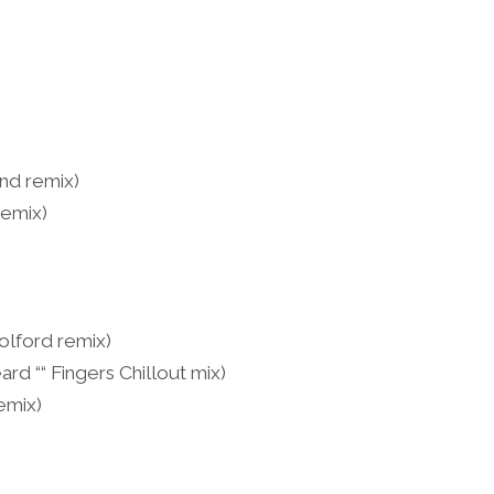
and remix)
emix)
lford remix)
d ““ Fingers Chillout mix)
emix)