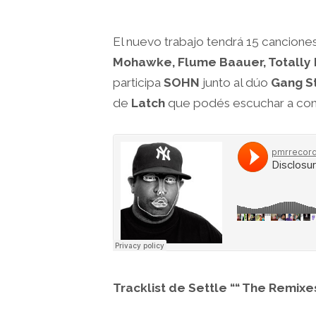
El nuevo trabajo tendrá 15 cancione
Mohawke, Flume Baauer, Totally
participa
SOHN
junto al dúo
Gang St
de
Latch
que podés escuchar a cont
Tracklist de Settle ““ The Remixe