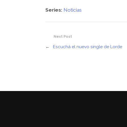
Series:
Noticias
Next Post
←
Escuchá el nuevo single de Lorde