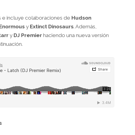
s e incluye colaboraciones de
Hudson
 Enormous
y
Extinct Dinosaurs
. Además,
arr
y
DJ Premier
haciendo una nueva versión
inuación.
s