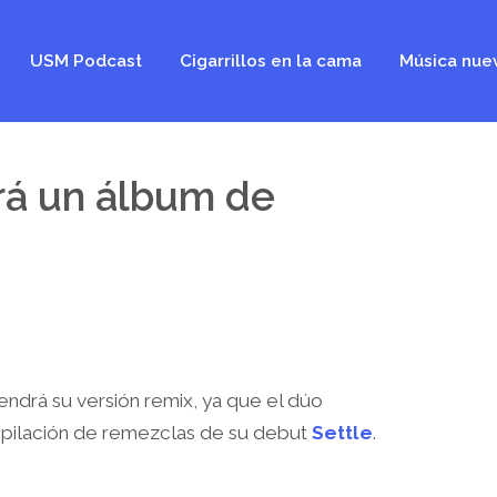
USM Podcast
Cigarrillos en la cama
Música nue
rá un álbum de
endrá su versión remix, ya que el dúo
mpilación de remezclas de su debut
Settle
.