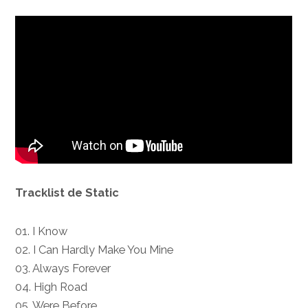
Tracklist de Static
01. I Know
02. I Can Hardly Make You Mine
03. Always Forever
04. High Road
05. Were Before