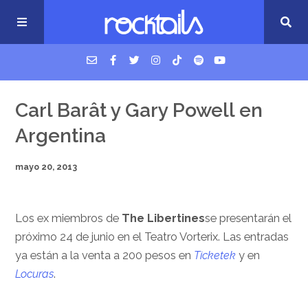
USM Podcast
Carl Barât y Gary Powell en
Argentina
Cigarrillos en la cama
mayo 20, 2013
Música nueva
Los ex miembros de
The Libertines
se presentarán el
próximo 24 de junio en el Teatro Vorterix. Las entradas
ya están a la venta a 200 pesos en
Ticketek
y en
Locuras
.