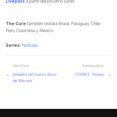
Livepass
a partir del próximo lunes.
The Cure
también visitará Brasil, Paraguay, Chile,
Perú, Colombia y México.
Series:
Noticias
Next Post
Previous Post
←
Detalles del nuevo disco
TORRES: ‘Honey’
→
de Wavves