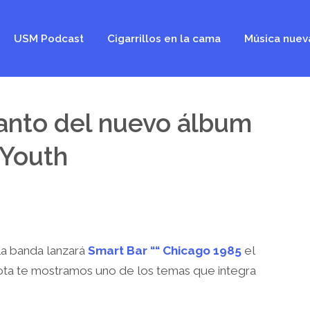
USM Podcast
Cigarrillos en la cama
Música nuev
anto del nuevo álbum
 Youth
la banda lanzará
Smart Bar ““ Chicago 1985
el
ota te mostramos uno de los temas que integra