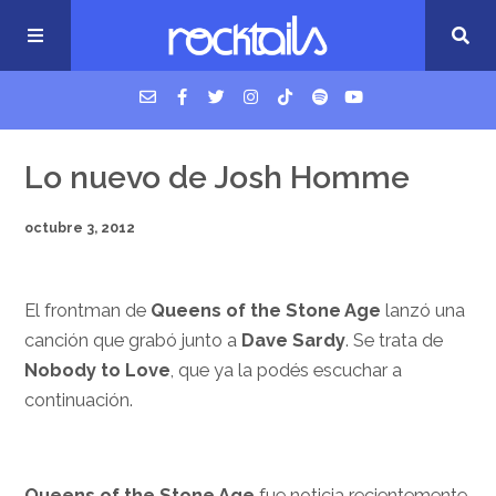
USM Podcast
Lo nuevo de Josh Homme
octubre 3, 2012
Cigarrillos en la cama
Música nueva
El frontman de
Queens of the Stone Age
lanzó una
canción que grabó junto a
Dave Sardy
. Se trata de
Nobody to Love
, que ya la podés escuchar a
continuación.
Queens of the Stone Age
fue noticia recientemente