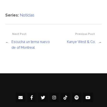
Series:
Noticias
Next Post
Previous Post
←
Escuchá un tema nuevo
Kanye West & Co.
→
de of Montreal