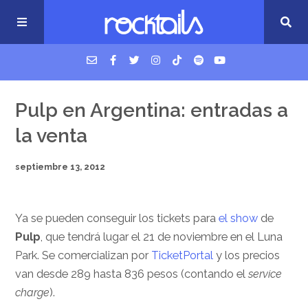
USM Podcast
Pulp en Argentina: entradas a
la venta
Cigarrillos en la cama
septiembre 13, 2012
Música nueva
Ya se pueden conseguir los tickets para
el show
de
Pulp
, que tendrá lugar el 21 de noviembre en el Luna
Park. Se comercializan por
TicketPortal
y los precios
van desde 289 hasta 836 pesos (contando el
service
charge
).