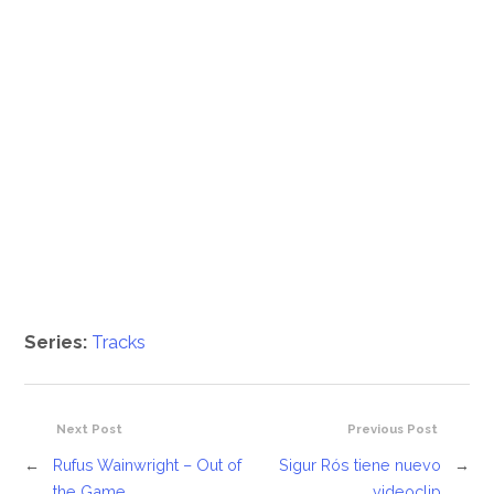
Series:
Tracks
Next Post
Previous Post
←
Rufus Wainwright – Out of
Sigur Rós tiene nuevo
→
the Game
videoclip