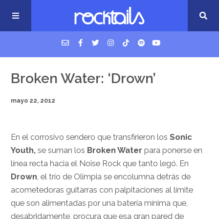
USM Podcast
Broken Water: ‘Drown’
mayo 22, 2012
Cigarrillos en la cama
Música nueva
En el corrosivo sendero que transfirieron los
Sonic
Youth,
se suman los
Broken Water
para ponerse en
línea recta hacia el Noise Rock que tanto legó. En
Drown
, el trío de Olimpia se encolumna detrás de
acometedoras guitarras con palpitaciones al límite
que son alimentadas por una batería mínima que,
desabridamente, procura que esa gran pared de