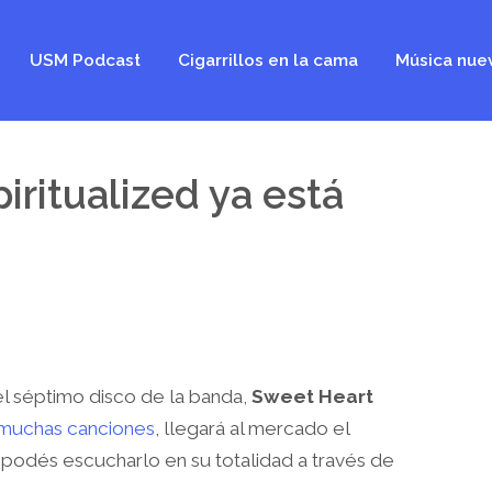
USM Podcast
Cigarrillos en la cama
Música nue
iritualized ya está
 el séptimo disco de la banda,
Sweet Heart
muchas canciones
,
llegará al mercado el
 podés escucharlo en su totalidad a través de