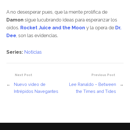
A no desesperar pues, que la mente prolífica de
Damon
sigue lucubrando ideas para esperanzar los
oídos.
Rocket Juice and the Moon
y la opera de
Dr.
Dee
, son las evidencias.
Series:
Noticias
Next Post
Previous Post
←
Nuevo video de
Lee Ranaldo – Between
→
Intrépidos Navegantes
the Times and Tides