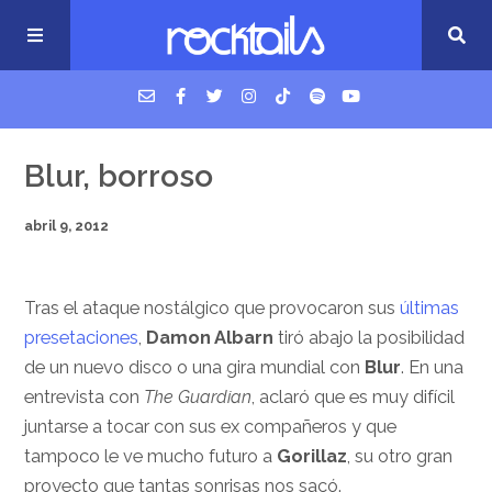
USM Podcast
Blur, borroso
abril 9, 2012
Cigarrillos en la cama
Música nueva
Tras el ataque nostálgico que provocaron sus
últimas
presetaciones
,
Damon Albarn
tiró abajo la posibilidad
de un nuevo disco o una gira mundial con
Blur
. En una
entrevista con
The Guardian
, aclaró que es muy difícil
juntarse a tocar con sus ex compañeros y que
tampoco le ve mucho futuro a
Gorillaz
, su otro gran
proyecto que tantas sonrisas nos sacó.