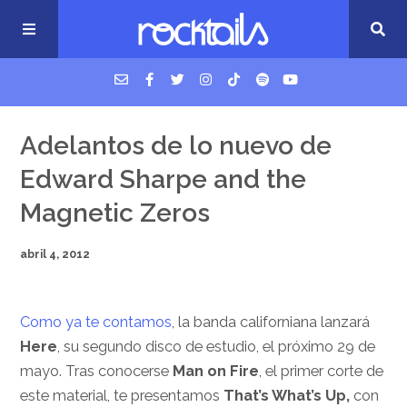
USM Podcast
Adelantos de lo nuevo de
Edward Sharpe and the
Cigarrillos en la cama
Magnetic Zeros
Música nueva
abril 4, 2012
Como ya te contamos
, la banda californiana lanzará
Here
, su segundo disco de estudio, el próximo 29 de
mayo. Tras conocerse
Man on Fire
, el primer corte de
este material, te presentamos
That’s What’s Up,
con