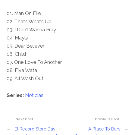
01. Man On Fire
02. That’s What’s Up
03. I Don’t Wanna Pray
04. Mayla
05. Dear Believer
06. Child
07. One Love To Another
08. Fiya Wata
09. All Wash Out
Series:
Noticias
Next Post
Previous Post
←
El Record Store Day
A Place To Bury
→