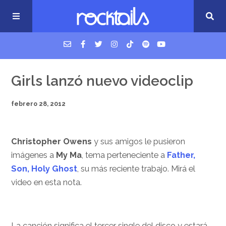
USM Podcast
Girls lanzó nuevo videoclip
febrero 28, 2012
Cigarrillos en la cama
Música nueva
Christopher Owens
y sus amigos le pusieron
imágenes a
My Ma
, tema perteneciente a
Father,
Son, Holy Ghost
, su más reciente trabajo. Mirá el
video en esta nota.
La canción significa el tercer single del disco y estará