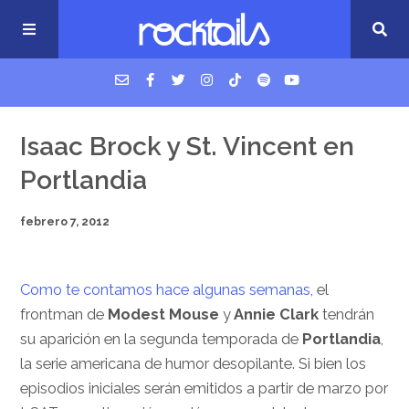
USM Podcast
Isaac Brock y St. Vincent en
Portlandia
Cigarrillos en la cama
febrero 7, 2012
Música nueva
Como te contamos hace algunas semanas
, el
frontman de
Modest Mouse
y
Annie Clark
tendrán
su aparición en la segunda temporada de
Portlandia
,
la serie americana de humor desopilante. Si bien los
episodios iniciales serán emitidos a partir de marzo por