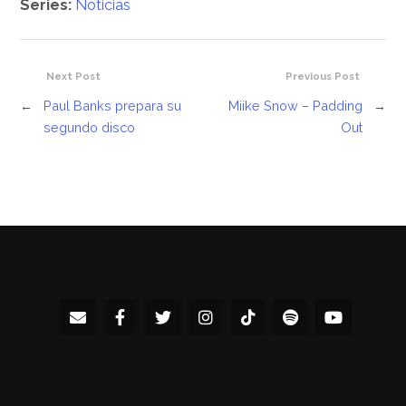
Series:
Noticias
Next Post
Previous Post
←
Paul Banks prepara su
Miike Snow – Padding
→
segundo disco
Out