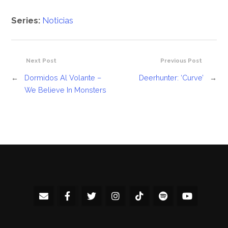
Series:
Noticias
Next Post
Previous Post
←
Dormidos Al Volante –
Deerhunter: ‘Curve’
→
We Believe In Monsters