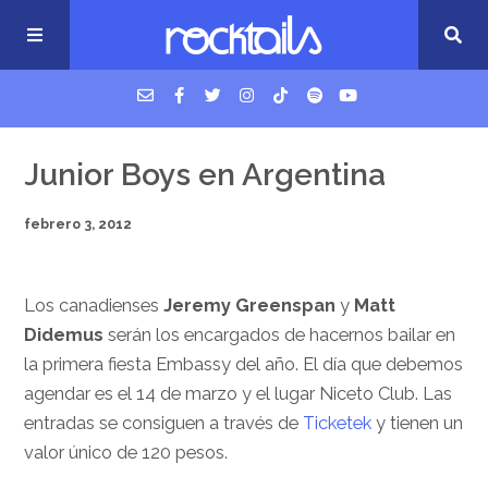
USM Podcast
Junior Boys en Argentina
febrero 3, 2012
Cigarrillos en la cama
Música nueva
Los canadienses
Jeremy Greenspan
y
Matt
Didemus
serán los encargados de hacernos bailar en
la primera fiesta Embassy del año. El día que debemos
agendar es el 14 de marzo y el lugar Niceto Club. Las
entradas se consiguen a través de
Ticketek
y tienen un
valor único de 120 pesos.