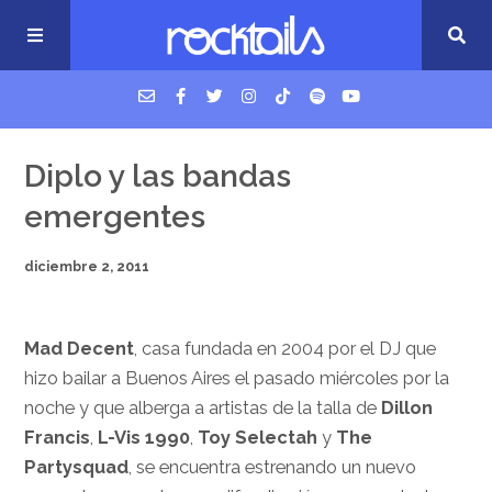
USM Podcast
Diplo y las bandas
emergentes
Cigarrillos en la cama
diciembre 2, 2011
Música nueva
Mad Decent
, casa fundada en 2004 por el DJ que
hizo bailar a Buenos Aires el pasado miércoles por la
noche y que alberga a artistas de la talla de
Dillon
Francis
,
L-Vis 1990
,
Toy Selectah
y
The
Partysquad
, se encuentra estrenando un nuevo