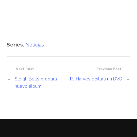
Series:
Noticias
Next Post
Previous Post
←
Sleigh Bells prepara
PJ Harvey editará un DVD
→
nuevo álbum