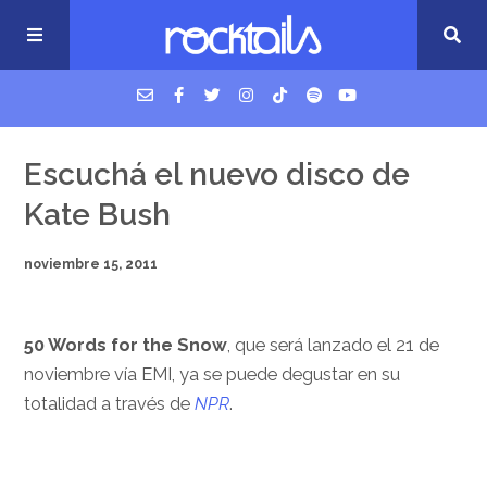
USM Podcast
Escuchá el nuevo disco de
Kate Bush
Cigarrillos en la cama
noviembre 15, 2011
Música nueva
50 Words for the Snow
, que será lanzado el 21 de
noviembre vía EMI, ya se puede degustar en su
totalidad a través de
NPR
.