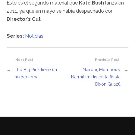
Este es el segundo material que
Kate Bush
lanza en
2011, ya que en mayo se había despachado con
Director’s Cut
.
Series:
Noticias
Next Post
Previous Post
←
The Big Pink tiene un
Nairobi, Mompox y
→
nuevo tema
Barmitzmidis en la fiesta
Dixon Guazú