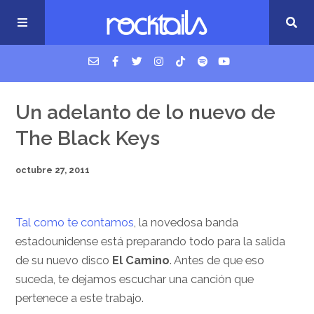
USM Podcast
Un adelanto de lo nuevo de
The Black Keys
Cigarrillos en la cama
octubre 27, 2011
Música nueva
Tal como te contamos
, la novedosa banda
estadounidense está preparando todo para la salida
de su nuevo disco
El Camino
. Antes de que eso
suceda, te dejamos escuchar una canción que
pertenece a este trabajo.