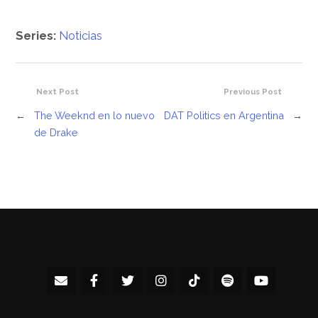
Series:
Noticias
Next Post
Previous Post
←
The Weeknd en lo nuevo
DAT Politics en Argentina
→
de Drake