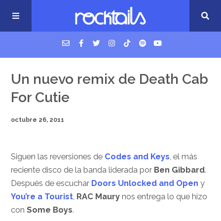
USM Podcast
Un nuevo remix de Death Cab
For Cutie
Cigarrillos en la cama
octubre 26, 2011
Música nueva
Siguen las reversiones de
Codes and Keys
, el más
reciente disco de la banda liderada por
Ben Gibbard
.
Después de escuchar
Doors Unlocked and Open
y
You’re a Tourist
,
RAC Maury
nos entrega lo que hizo
con
Some Boys
.