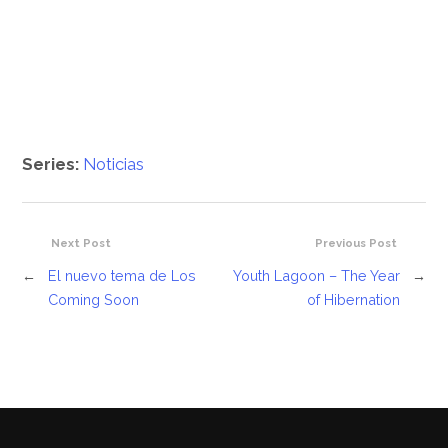
Series:
Noticias
Next Post
Previous Post
←
El nuevo tema de Los
Youth Lagoon – The Year
→
Coming Soon
of Hibernation