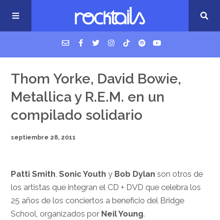
USM Podcast
Thom Yorke, David Bowie,
Metallica y R.E.M. en un
Cigarrillos en la cama
compilado solidario
Música nueva
septiembre 28, 2011
Patti Smith
,
Sonic Youth
y
Bob Dylan
son otros de
los artistas que integran el CD + DVD que celebra los
25 años de los conciertos a beneficio del Bridge
School, organizados por
Neil Young
.