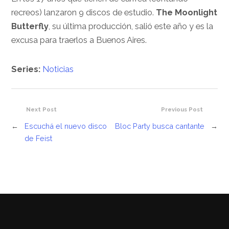
recreos) lanzaron 9 discos de estudio.
The Moonlight
Butterfly
, su última producción, salió este año y es la
excusa para traerlos a Buenos Aires.
Series:
Noticias
Next Post
Previous Post
←
Escuchá el nuevo disco
Bloc Party busca cantante
→
de Feist