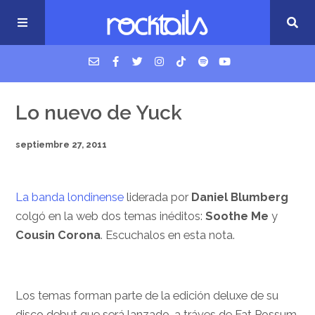
USM Podcast
Lo nuevo de Yuck
septiembre 27, 2011
Cigarrillos en la cama
Música nueva
La banda londinense
liderada por
Daniel Blumberg
colgó en la web dos temas inéditos:
Soothe Me
y
Cousin Corona
. Escuchalos en esta nota.
Los temas forman parte de la edición deluxe de su
disco debut que será lanzado, a tráves de Fat Possum,