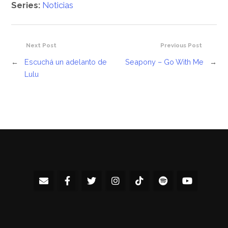
Series:
Noticias
Next Post
Previous Post
←
Escuchá un adelanto de
Seapony – Go With Me
→
Lulu