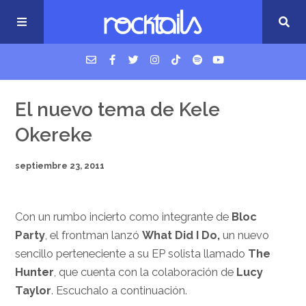
USM Podcast
El nuevo tema de Kele
Okereke
Cigarrillos en la cama
septiembre 23, 2011
Música nueva
Con un rumbo incierto como integrante de
Bloc
Party
,
el frontman lanzó
What Did I Do,
un nuevo
sencillo perteneciente a su EP solista llamado
The
Hunter
, que cuenta con la colaboración de
Lucy
Taylor
. Escuchalo a continuación.