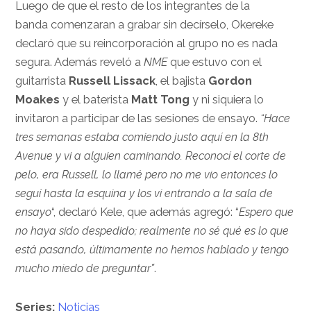
Luego de que el resto de los integrantes de la
banda comenzaran a grabar sin decírselo, Okereke
declaró que su reincorporación al grupo no es nada
segura. Además reveló a
NME
que estuvo con el
guitarrista
Russell Lissack
, el bajista
Gordon
Moakes
y el baterista
Matt Tong
y ni siquiera lo
invitaron a participar de las sesiones de ensayo.
“Hace
tres semanas estaba comiendo justo aquí en la 8th
Avenue y vi a alguien caminando. Reconocí el corte de
pelo, era Russell, lo llamé pero no me vio entonces lo
seguí hasta la esquina y los vi entrando a la sala de
ensayo
“, declaró Kele, que además agregó: “
Espero que
no haya sido despedido; realmente no sé qué es lo que
está pasando, últimamente no hemos hablado y tengo
mucho miedo de preguntar”
.
Series:
Noticias