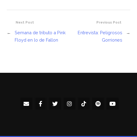
Next Post
Previous Post
←
Semana de tributo a Pink
Entrevista: Peligrosos
→
Floyd en lo de Fallon
Gorriones