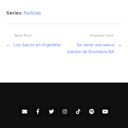
Series:
Noticias
Next Post
Previous Post
←
Los Saicos en Argentina
Se viene una nueva
→
edición de Boombox BA