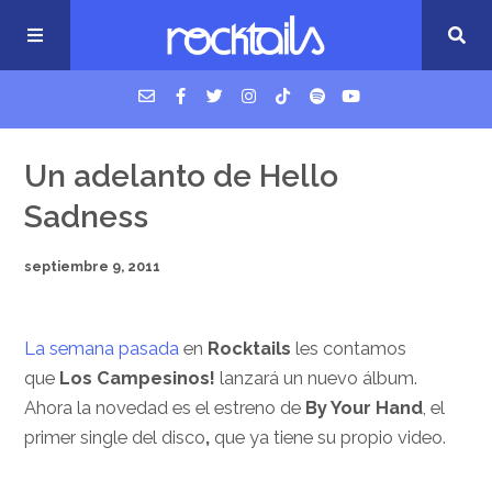
USM Podcast
Un adelanto de Hello
Sadness
Cigarrillos en la cama
septiembre 9, 2011
Música nueva
La semana pasada
en
Rocktails
les contamos
que
Los Campesinos!
lanzará un nuevo álbum.
Ahora la novedad es el estreno de
By Your Hand
, el
primer single del disco
,
que ya tiene su propio video.