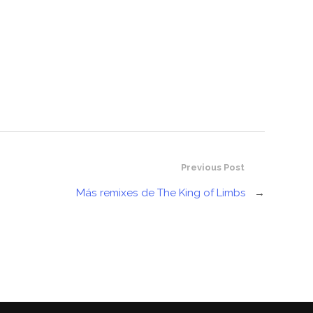
Previous Post
Más remixes de The King of Limbs
→