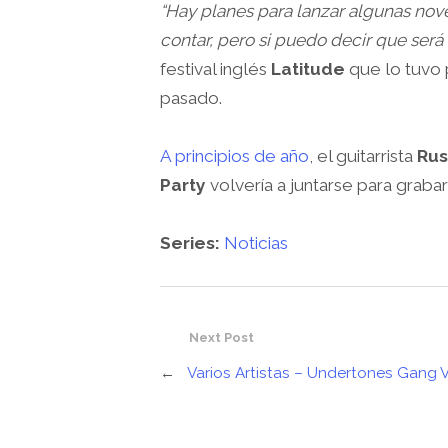
“Hay planes para lanzar algunas no
contar, pero si puedo decir que será
festival inglés
Latitude
que lo tuvo 
pasado.
A principios de año
, el guitarrista
Rus
Party
volvería a juntarse para grabar
Series:
Noticias
Next Post
←
Varios Artistas – Undertones Gang Vo