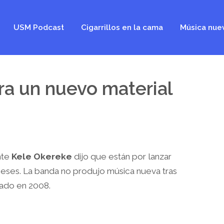
USM Podcast
Cigarrillos en la cama
Música nue
ra un nuevo material
nte
Kele Okereke
dijo que están por lanzar
eses. La banda no produjo música nueva tras
tado en 2008.