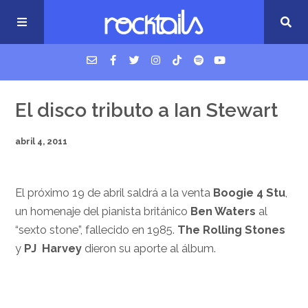
USM Podcast
El disco tributo a Ian Stewart
abril 4, 2011
Cigarrillos en la cama
Música nueva
El próximo 19 de abril saldrá a la venta
Boogie 4 Stu
,
un homenaje del pianista británico
Ben Waters
al
“sexto stone”, fallecido en 1985.
The Rolling Stones
y
PJ Harvey
dieron su aporte al álbum.