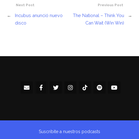
Next Post
Previous Post
←
Incubus anunció nuevo
The National – Think You
→
disco
Can Wait (Win Win)
Suscribite a nuestros podcasts