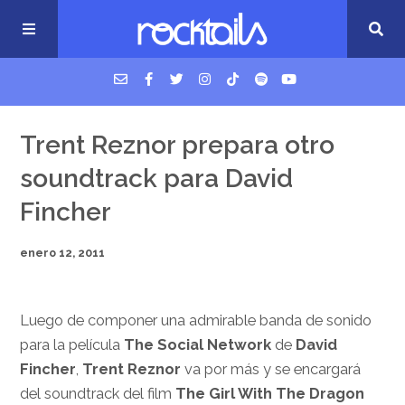
USM Podcast
Trent Reznor prepara otro
soundtrack para David
Cigarrillos en la cama
Fincher
Música nueva
enero 12, 2011
Luego de componer una admirable banda de sonido
para la película
The Social Network
de
David
Fincher
,
Trent Reznor
va por más y se encargará
del soundtrack del film
The Girl With The Dragon