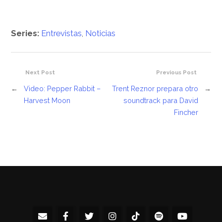
Series:
Entrevistas
,
Noticias
Next Post
Previous Post
←
Video: Pepper Rabbit –
Trent Reznor prepara otro
→
Harvest Moon
soundtrack para David
Fincher