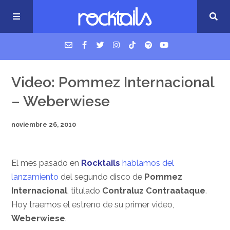
USM Podcast
Video: Pommez Internacional
– Weberwiese
Cigarrillos en la cama
noviembre 26, 2010
Música nueva
El mes pasado en
Rocktails
hablamos del
lanzamiento
del segundo disco de
Pommez
Internacional
, titulado
Contraluz Contraataque
.
Hoy traemos el estreno de su primer video,
Weberwiese
.