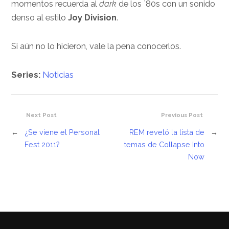
momentos recuerda al
dark
de los `80s con un sonido
denso al estilo
Joy Division
.
Si aún no lo hicieron, vale la pena conocerlos.
Series:
Noticias
Next Post
Previous Post
←
¿Se viene el Personal
REM reveló la lista de
→
Fest 2011?
temas de Collapse Into
Now