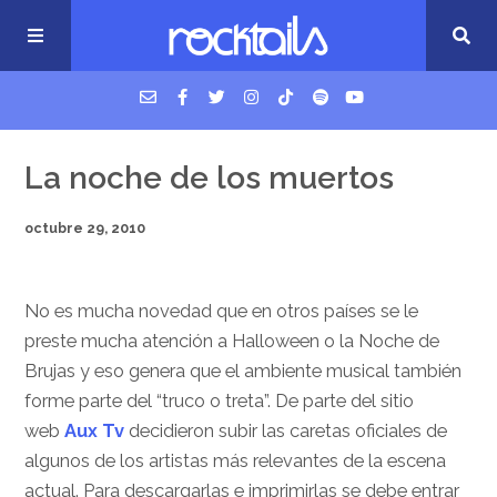
USM Podcast
La noche de los muertos
octubre 29, 2010
Cigarrillos en la cama
Música nueva
No es mucha novedad que en otros países se le
preste mucha atención a Halloween o la Noche de
Brujas y eso genera que el ambiente musical también
forme parte del “truco o treta”. De parte del sitio
web
Aux Tv
decidieron subir las caretas oficiales de
algunos de los artistas más relevantes de la escena
actual. Para descargarlas e imprimirlas se debe entrar