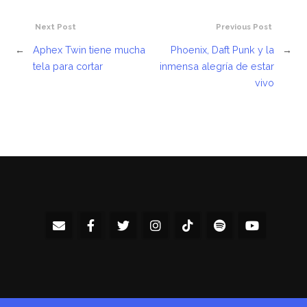
Next Post
Previous Post
←
Aphex Twin tiene mucha
Phoenix, Daft Punk y la
→
tela para cortar
inmensa alegría de estar
vivo