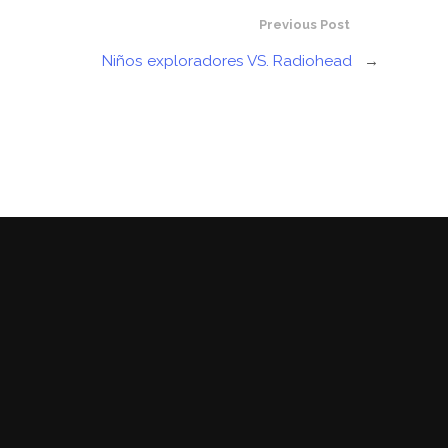
Previous Post
Niños exploradores VS. Radiohead
→