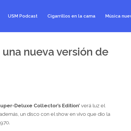
USM Podcast
Cigarrillos en la cama
Música nue
 una nueva versión de
Super-Deluxe Collector’s Edition’
verá luz el
 además, un disco con el show en vivo que dio la
1970.