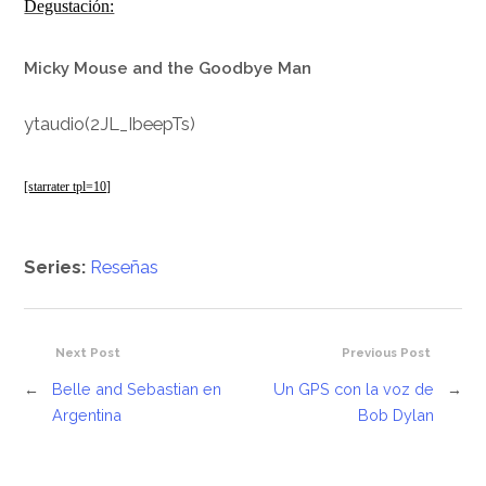
Degustación:
Micky Mouse and the Goodbye Man
ytaudio(2JL_IbeepTs)
[starrater tpl=10]
Series:
Reseñas
Next Post
Previous Post
←
Belle and Sebastian en
Un GPS con la voz de
→
Argentina
Bob Dylan