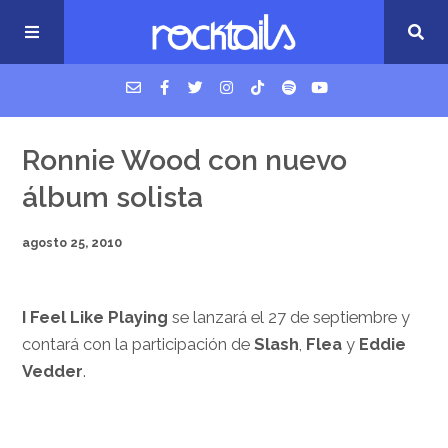
USM Podcast
Ronnie Wood con nuevo
álbum solista
Cigarrillos en la cama
agosto 25, 2010
Música nueva
I Feel Like Playing
se lanzará el 27 de septiembre y
contará con la participación de
Slash
,
Flea
y
Eddie
Vedder
.