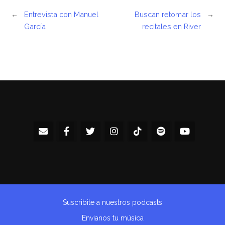
←
Entrevista con Manuel
Buscan retomar los
→
García
recitales en River
Suscribite a nuestros podcasts
Envianos tu música