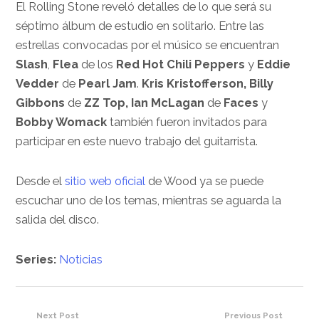
El Rolling Stone reveló detalles de lo que será su
séptimo álbum de estudio en solitario. Entre las
estrellas convocadas por el músico se encuentran
Slash
,
Flea
de los
Red Hot Chili Peppers
y
Eddie
Vedder
de
Pearl Jam
.
Kris Kristofferson, Billy
Gibbons
de
ZZ Top, Ian McLagan
de
Faces
y
Bobby Womack
también fueron invitados para
participar en este nuevo trabajo del guitarrista.
Desde el
sitio web oficial
de Wood ya se puede
escuchar uno de los temas, mientras se aguarda la
salida del disco.
Series:
Noticias
Next Post
Previous Post