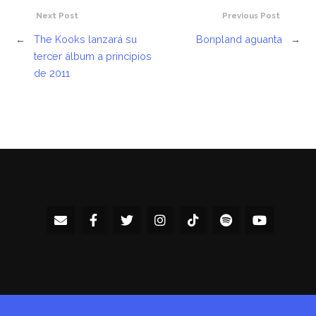
Next Post
Previous Post
←
The Kooks lanzará su
Bonpland aguanta
→
tercer álbum a principios
de 2011