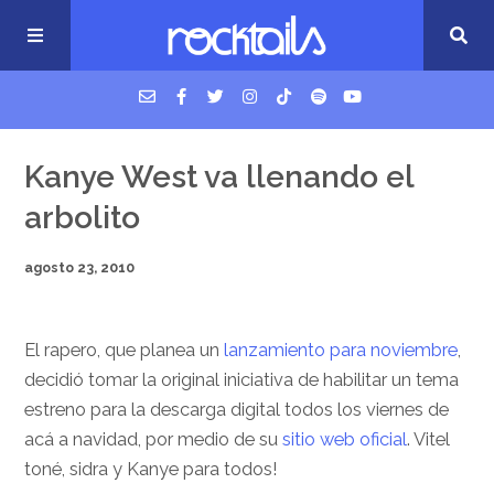
USM Podcast
Kanye West va llenando el
arbolito
Cigarrillos en la cama
agosto 23, 2010
Música nueva
El rapero, que planea un
lanzamiento para noviembre
,
decidió tomar la original iniciativa de habilitar un tema
estreno para la descarga digital todos los viernes de
acá a navidad, por medio de su
sitio web oficial
. Vitel
toné, sidra y Kanye para todos!