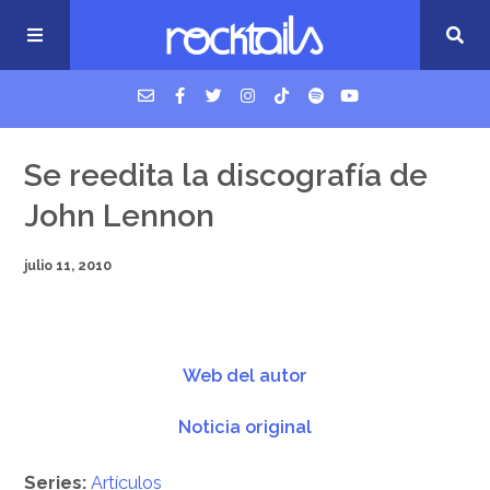
USM Podcast
Se reedita la discografía de
John Lennon
Cigarrillos en la cama
julio 11, 2010
Música nueva
Web del autor
Noticia original
Series:
Artículos