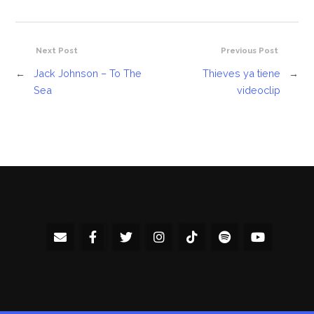
Next Post
Previous Post
←
Jack Johnson – To The
Thieves ya tiene
→
Sea
videoclip