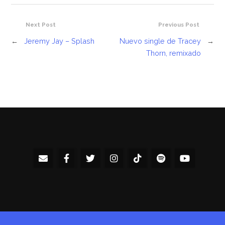
Next Post
Previous Post
←
Jeremy Jay – Splash
Nuevo single de Tracey
→
Thorn, remixado